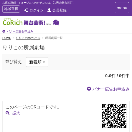
お薦め演劇・ミュージカルのクチコミは、CoRich舞台芸術！
T
menu
T
地域選択
ログイン
会員登録
o
o
g
g
g
g
l
l
バナー広告お申込み
e
e
HOME
りりこのMyページ
所属劇場一覧
n
n
a
りりこの所属劇場
a
v
i
v
g
i
並び替え
新着順
a
g
t
a
i
0-0件 / 0件中
t
o
n
i
バナー広告お申込み
o
n
このページのQRコードです。
拡大