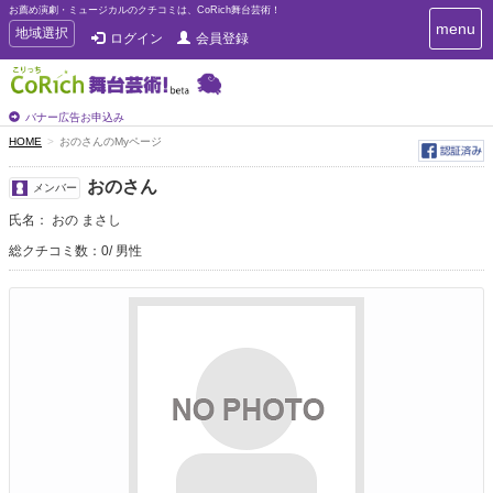
お薦め演劇・ミュージカルのクチコミは、CoRich舞台芸術！
T
menu
T
地域選択
ログイン
会員登録
o
o
g
g
g
g
l
l
バナー広告お申込み
e
e
HOME
おのさんのMyページ
n
n
a
a
v
おのさん
メンバー
i
v
g
氏名： おの まさし
i
a
g
総クチコミ数：0
男性
t
a
i
t
o
n
i
o
n