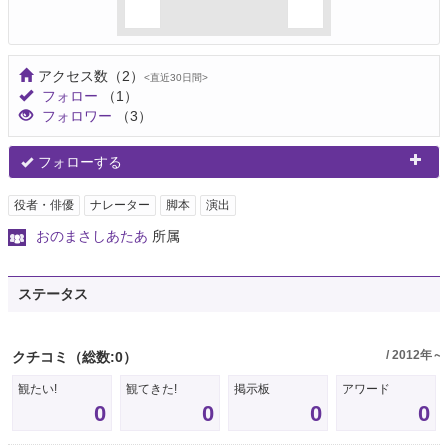
アクセス数
（2）
<直近30日間>
フォロー
（1）
フォロワー
（3）
フォローする
役者・俳優
ナレーター
脚本
演出
おのまさしあたあ
所属
ステータス
/ 2012年～
クチコミ
（総数:0）
観たい!
観てきた!
掲示板
アワード
0
0
0
0