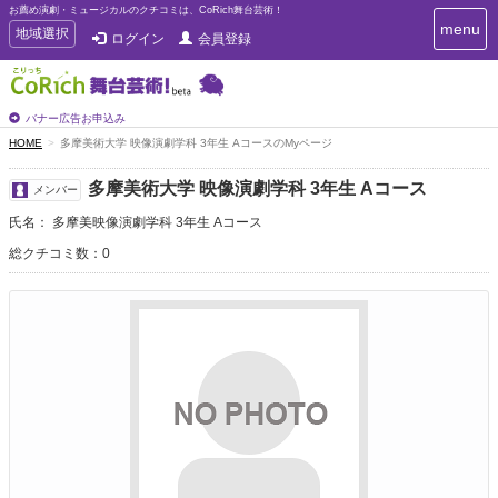
お薦め演劇・ミュージカルのクチコミは、CoRich舞台芸術！
T
menu
T
地域選択
ログイン
会員登録
o
o
g
g
g
g
l
l
バナー広告お申込み
e
e
HOME
多摩美術大学 映像演劇学科 3年生 AコースのMyページ
n
n
a
a
v
多摩美術大学 映像演劇学科 3年生 Aコース
メンバー
i
v
g
氏名： 多摩美映像演劇学科 3年生 Aコース
i
a
g
総クチコミ数：0
t
a
i
t
o
n
i
o
n