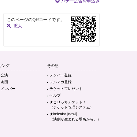
バナー広告お申込み
このページのQRコードです。
拡大
キング
その他
目公演
メンバー登録
目劇団
メルマガ登録
目メンバー
チケットプレゼント
ヘルプ
★こりっちチケット！
（チケット管理システム）
★keicoba [new!]
（演劇が生まれる場所から。）