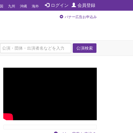
ログイン
会員登録
国
九州
沖縄
海外
バナー広告お申込み
公演検索