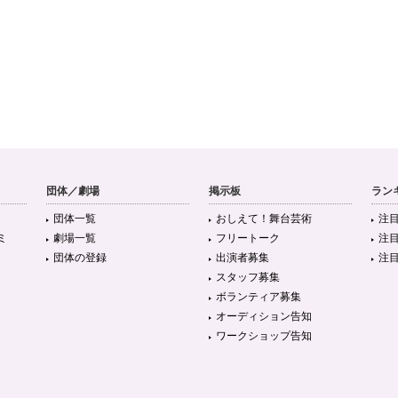
団体／劇場
掲示板
ラン
団体一覧
おしえて！舞台芸術
注
ミ
劇場一覧
フリートーク
注
団体の登録
出演者募集
注
スタッフ募集
ボランティア募集
オーディション告知
ワークショップ告知