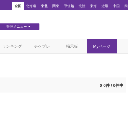
！
全国
北海道
東北
関東
甲信越
北陸
東海
近畿
中国
四
管理メニュー
団体WEBサイト管理
顧客管理
ランキング
チケプレ
掲示板
Myページ
0-0件 / 0件中