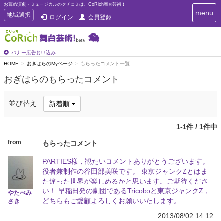
お薦め演劇・ミュージカルのクチコミは、CoRich舞台芸術！
T
menu
T
地域選択
ログイン
会員登録
o
o
g
g
g
g
l
l
バナー広告お申込み
e
e
HOME
おぎはらのMyページ
もらったコメント一覧
n
n
a
おぎはらのもらったコメント
a
v
i
v
g
i
並び替え
新着順
a
g
t
a
i
1-1件 / 1件中
t
o
n
i
from
もらったコメント
o
n
PARTIES様，観たいコメントありがとうございます。
役者兼制作の谷田部美咲です。 東京ジャンクZとはま
た違った世界が楽しめるかと思います。ご期待くださ
い！ 早稲田発の劇団であるTricoboと東京ジャンクZ，
やたべみ
どちらもご愛顧よろしくお願いいたします。
さき
2013/08/02 14:12