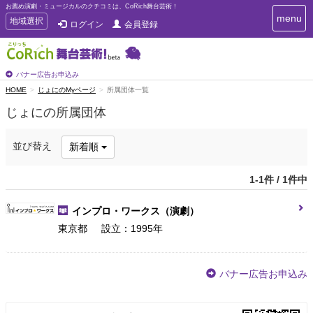
お薦め演劇・ミュージカルのクチコミは、CoRich舞台芸術！
T
menu
T
地域選択
ログイン
会員登録
o
o
g
g
g
g
l
l
バナー広告お申込み
e
e
HOME
じょにのMyページ
所属団体一覧
n
n
a
じょにの所属団体
a
v
i
v
g
i
並び替え
新着順
a
g
t
a
i
1-1件 / 1件中
t
o
n
i
インプロ・ワークス
（演劇）
o
n
東京都
設立：1995年
バナー広告お申込み