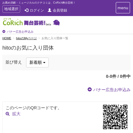
お薦め演劇・ミュージカルのクチコミは、CoRich舞台芸術！
T
menu
T
地域選択
ログイン
会員登録
o
o
g
g
g
g
l
l
バナー広告お申込み
e
e
HOME
hitoのMyページ
お気に入り団体一覧
n
n
a
hitoのお気に入り団体
a
v
i
v
g
i
並び替え
新着順
a
g
t
a
i
0-0件 / 0件中
t
o
n
i
バナー広告お申込み
o
n
このページのQRコードです。
拡大