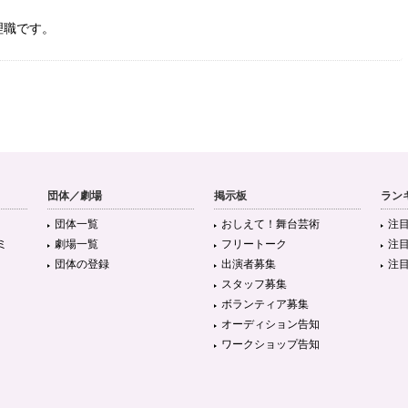
理職です。
団体／劇場
掲示板
ラン
団体一覧
おしえて！舞台芸術
注
ミ
劇場一覧
フリートーク
注
団体の登録
出演者募集
注
スタッフ募集
ボランティア募集
オーディション告知
ワークショップ告知