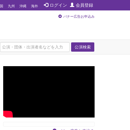
ログイン
会員登録
国
九州
沖縄
海外
バナー広告お申込み
公演検索