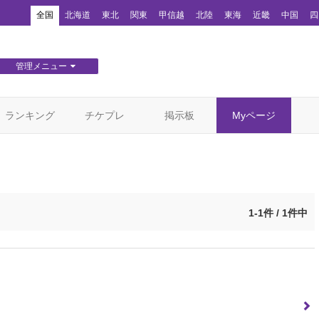
！
全国
北海道
東北
関東
甲信越
北陸
東海
近畿
中国
四
管理メニュー
団体WEBサイト管理
顧客管理
ランキング
チケプレ
掲示板
Myページ
1-1件 / 1件中
）