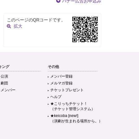
バナー広告お申込み
このページのQRコードです。
拡大
キング
その他
目公演
メンバー登録
目劇団
メルマガ登録
目メンバー
チケットプレゼント
ヘルプ
★こりっちチケット！
（チケット管理システム）
★keicoba [new!]
（演劇が生まれる場所から。）