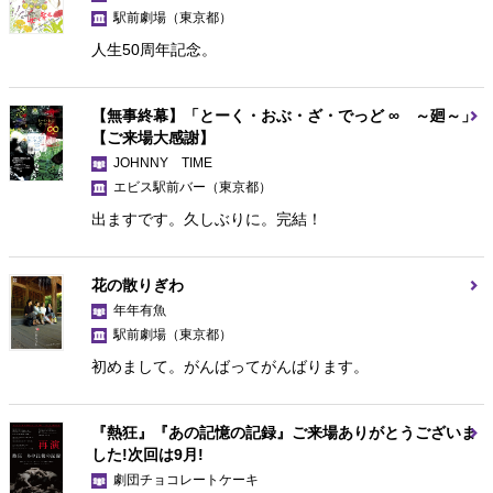
駅前劇場
（東京都）
人生50周年記念。
【無事終幕】「とーく・おぶ・ざ・でっど ∞ ～廻～」
【ご来場大感謝】
JOHNNY TIME
エビス駅前バー
（東京都）
出ますです。久しぶりに。完結！
花の散りぎわ
年年有魚
駅前劇場
（東京都）
初めまして。がんばってがんばります。
『熱狂』『あの記憶の記録』ご来場ありがとうございま
した!次回は9月!
劇団チョコレートケーキ