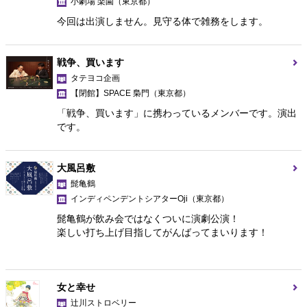
小劇場 楽園
（東京都）
今回は出演しません。見守る体で雑務をします。
戦争、買います
タテヨコ企画
【閉館】SPACE 梟門
（東京都）
「戦争、買います」に携わっているメンバーです。演出
です。
大風呂敷
髭亀鶴
インディペンデントシアターOji
（東京都）
髭亀鶴が飲み会ではなくついに演劇公演！
楽しい打ち上げ目指してがんばってまいります！
女と幸せ
辻川ストロベリー