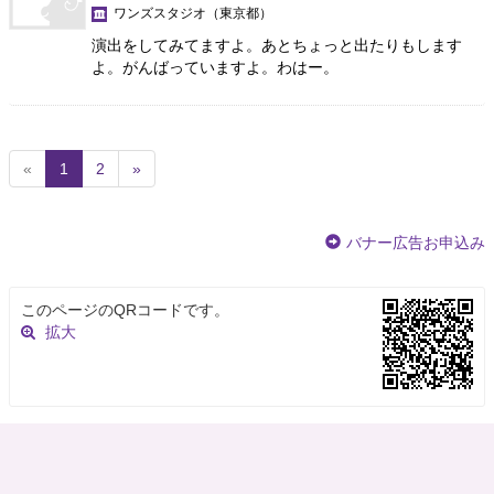
ワンズスタジオ
（東京都）
演出をしてみてますよ。あとちょっと出たりもします
よ。がんばっていますよ。わはー。
(
«
1
2
»
c
u
r
バナー広告お申込み
r
e
n
このページのQRコードです。
t
拡大
)