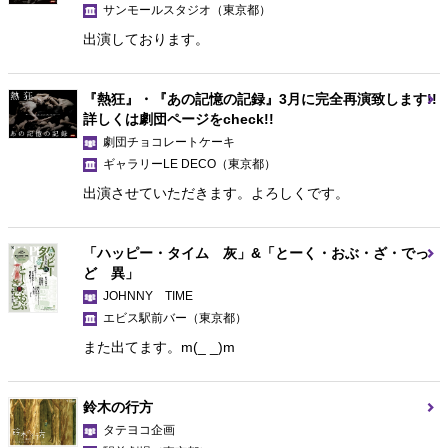
サンモールスタジオ
（東京都）
出演しております。
『熱狂』・『あの記憶の記録』3月に完全再演致します!!
詳しくは劇団ページをcheck!!
劇団チョコレートケーキ
ギャラリーLE DECO
（東京都）
出演させていただきます。よろしくです。
「ハッピー・タイム 灰」&「とーく・おぶ・ざ・でっ
ど 異」
JOHNNY TIME
エビス駅前バー
（東京都）
また出てます。m(_ _)m
鈴木の行方
タテヨコ企画