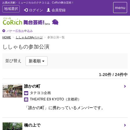
お薦め演劇・ミュージカルのクチコミは、CoRich舞台芸術！
T
menu
T
地域選択
ログイン
会員登録
o
o
g
g
g
g
l
l
バナー広告お申込み
e
e
HOME
ししゃものMyページ
参加公演一覧
n
n
a
ししゃもの参加公演
a
v
i
v
g
i
並び替え
新着順
a
g
t
a
i
1-20件 / 24件中
t
o
n
i
誰かの町
o
タテヨコ企画
n
THEATRE E9 KYOTO
（京都府）
「誰かの町」に携わっているメンバーです。
橋の上で