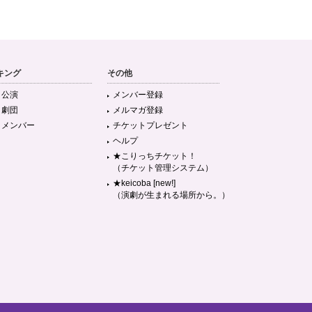
キング
その他
目公演
メンバー登録
目劇団
メルマガ登録
目メンバー
チケットプレゼント
ヘルプ
★こりっちチケット！
（チケット管理システム）
★keicoba [new!]
（演劇が生まれる場所から。）