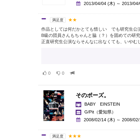
2013/04/04 (木) ～ 2013/04/
★★
満足度
作品としては何だかとても惜しい でも研究生公
B級の団員さんもちゃんと脇（？）を固めての研
正直研究生公演ならそんなに出なくても、いやむ
0
0
そのポーズ。
BABY EINSTEIN
G/Pit
（愛知県）
2008/02/14 (木) ～ 2008/02/
★★★
満足度