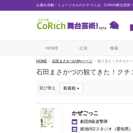
お薦め演劇・ミュージカルのクチコミは、CoRich舞台芸術
HOME
公演
検索
HOME
石田まさかづのMyページ
観てきた！クチコミ一
石田まさかづの観てきた！クチ
並び替え
新着順
かぜごっこ
劇団B級遊撃隊
姫池052スタジオ
（愛知県）