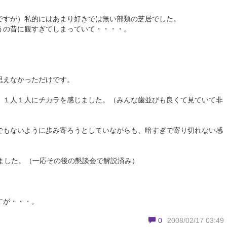
ですが）私的にはあまり好きでは無い部類の芝居でした。
うの昔に観すぎてしまっていて・・・・。
思えなかっただけです。
、１人１人にチカラを感じました。（みんな歯並びも良くて見ていて非
でもないように歩み寄ろうとしていながらも、暗すぎで寄り切れない感
ました。（一応その後の懇談会で解説済み）
！
すが・・・。
0
2008/02/17 03:49