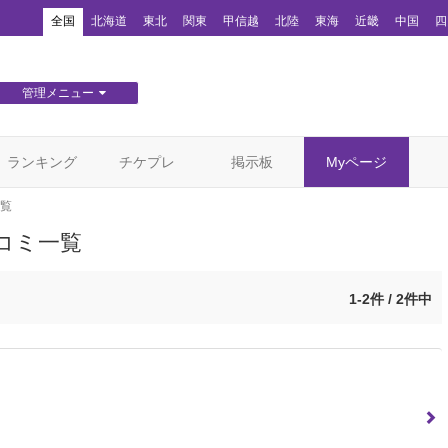
！
全国
北海道
東北
関東
甲信越
北陸
東海
近畿
中国
四
管理メニュー
団体WEBサイト管理
顧客管理
ランキング
チケプレ
掲示板
Myページ
覧
コミ一覧
1-2件 / 2件中