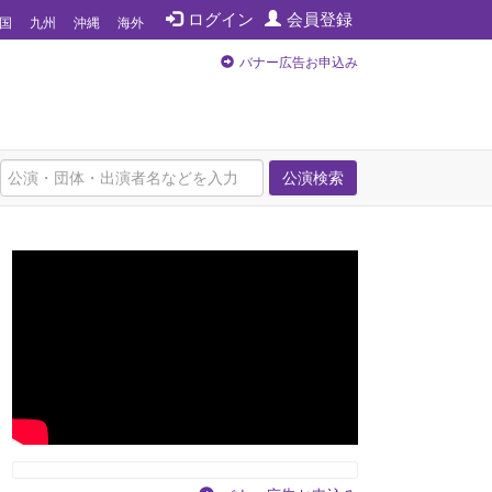
ログイン
会員登録
国
九州
沖縄
海外
バナー広告お申込み
公演検索