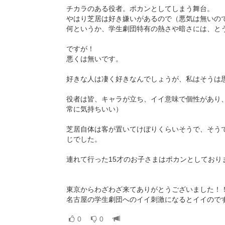
チカラのある役者。ポカンとしてしまう舞台。
やはり芝居は好き嫌いがあるので（悪気は無いの
何というか、学生劇団特有の熱さや暗さには、と
ですが！
悪くは無いです。
好きな人は凄く好きなんでしょうが、私はそうは
役者は皆、キャラが立ち、イイ意味で個性があり
常に気持ちいい）
芝居自体は客が置いてけぼりくらいそうで、そう
じでした。
連れて行った15才のお子さまはポカンとしており
東京からわざわざ来てありがとうございました！
名古屋の学生劇団へのイイ刺激になるとイイので
0
0