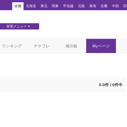
！
全国
北海道
東北
関東
甲信越
北陸
東海
近畿
中国
四
管理メニュー
団体WEBサイト管理
顧客管理
ランキング
チケプレ
掲示板
Myページ
0-0件 / 0件中