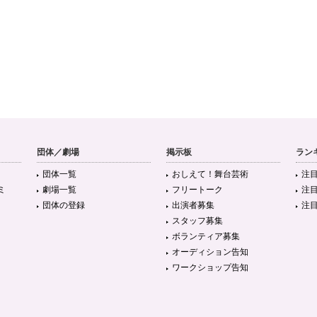
団体／劇場
掲示板
ラン
団体一覧
おしえて！舞台芸術
注
ミ
劇場一覧
フリートーク
注
団体の登録
出演者募集
注
スタッフ募集
ボランティア募集
オーディション告知
ワークショップ告知