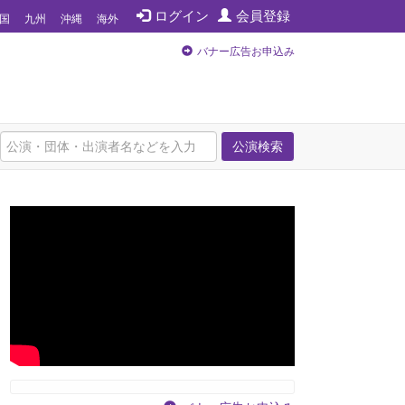
ログイン
会員登録
国
九州
沖縄
海外
バナー広告お申込み
公演検索