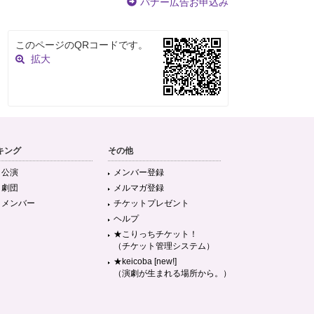
バナー広告お申込み
このページのQRコードです。
拡大
キング
その他
目公演
メンバー登録
目劇団
メルマガ登録
目メンバー
チケットプレゼント
ヘルプ
★こりっちチケット！
（チケット管理システム）
★keicoba [new!]
（演劇が生まれる場所から。）