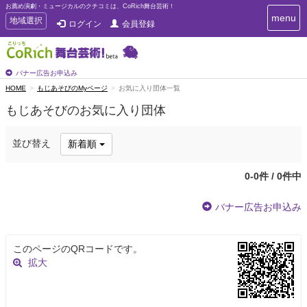
お薦め演劇・ミュージカルのクチコミは、CoRich舞台芸術！
T
menu
T
地域選択
ログイン
会員登録
o
o
g
g
g
g
l
l
バナー広告お申込み
e
e
HOME
もじあそびのMyページ
お気に入り団体一覧
n
n
a
もじあそびのお気に入り団体
a
v
i
v
g
i
並び替え
新着順
a
g
t
a
i
0-0件 / 0件中
t
o
n
i
バナー広告お申込み
o
n
このページのQRコードです。
拡大