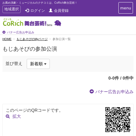
お薦め演劇・ミュージカルのクチコミは、CoRich舞台芸術！
T
menu
T
地域選択
ログイン
会員登録
o
o
g
g
g
g
l
l
バナー広告お申込み
e
e
HOME
もじあそびのMyページ
参加公演一覧
n
n
a
もじあそびの参加公演
a
v
i
v
g
i
並び替え
新着順
a
g
t
a
i
0-0件 / 0件中
t
o
n
i
バナー広告お申込み
o
n
このページのQRコードです。
拡大