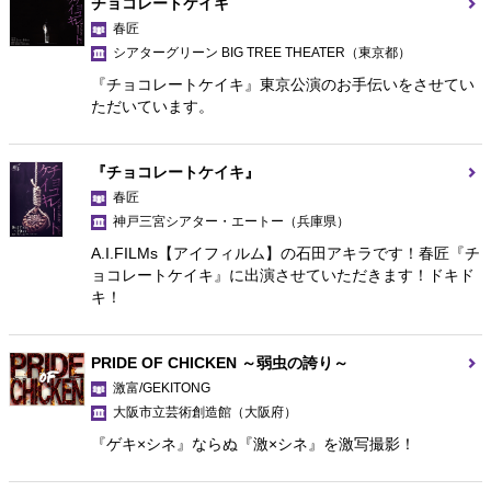
チョコレートケイキ
春匠
シアターグリーン BIG TREE THEATER
（東京都）
『チョコレートケイキ』東京公演のお手伝いをさせてい
ただいています。
『チョコレートケイキ』
春匠
神戸三宮シアター・エートー
（兵庫県）
A.I.FILMs【アイフィルム】の石田アキラです！春匠『チ
ョコレートケイキ』に出演させていただきます！ドキド
キ！
PRIDE OF CHICKEN ～弱虫の誇り～
激富/GEKITONG
大阪市立芸術創造館
（大阪府）
『ゲキ×シネ』ならぬ『激×シネ』を激写撮影！