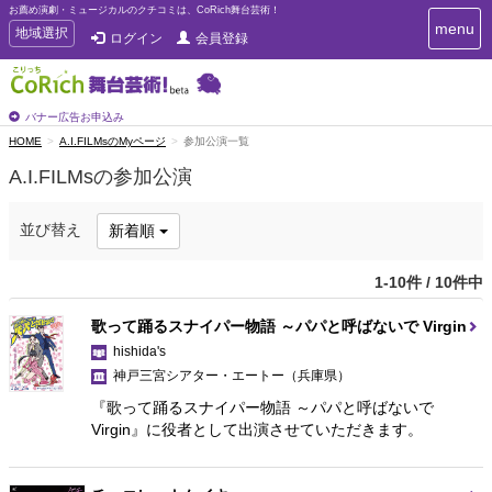
お薦め演劇・ミュージカルのクチコミは、CoRich舞台芸術！
T
menu
T
地域選択
ログイン
会員登録
o
o
g
g
g
g
l
l
バナー広告お申込み
e
e
HOME
A.I.FILMsのMyページ
参加公演一覧
n
n
a
A.I.FILMsの参加公演
a
v
i
v
g
i
並び替え
新着順
a
g
t
a
i
1-10件 / 10件中
t
o
n
i
歌って踊るスナイパー物語 ～パパと呼ばないで Virgin
o
hishida's
n
神戸三宮シアター・エートー
（兵庫県）
『歌って踊るスナイパー物語 ～パパと呼ばないで
Virgin』に役者として出演させていただきます。