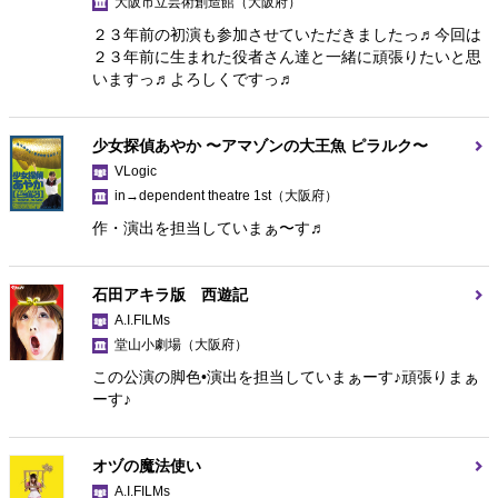
大阪市立芸術創造館
（大阪府）
２３年前の初演も参加させていただきましたっ♬今回は
２３年前に生まれた役者さん達と一緒に頑張りたいと思
いますっ♬よろしくですっ♬
少女探偵あやか 〜アマゾンの大王魚 ピラルク〜
VLogic
in→dependent theatre 1st
（大阪府）
作・演出を担当していまぁ〜す♬
石田アキラ版 西遊記
A.I.FILMs
堂山小劇場
（大阪府）
この公演の脚色•演出を担当していまぁーす♪頑張りまぁ
ーす♪
オヅの魔法使い
A.I.FILMs