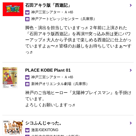
石田アキラ版「西遊記」
神戸三宮シアター・Ａ⭐tō
神戸アートビレッジセンター
（兵庫県）
脚色・演出を担当していますっ♬２年前に上演された
『石田アキラ版西遊記』を再演!!!突っ込み所は更にパワ
ーアップ♬大人から子供まで楽しめる西遊記に仕上がっ
ていますよぉ〜♬皆様のお越しをお待ちしていまぁ〜す
っ♬
PLACE KOBE Plant 01
神戸三宮シアター・Ａ⭐tō
新神戸オリエンタル劇場
（兵庫県）
神戸のご当地ヒーロー『太陽神プレイスマン』を手掛け
ています。
よろしくお願いしますっ♬
シコふんじゃった。
激富/GEKITONG