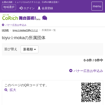
お薦め演劇・ミュージカルのクチコミは、CoRich舞台芸術！
T
menu
T
地域選択
ログイン
会員登録
o
o
g
g
g
g
l
l
バナー広告お申込み
e
e
HOME
toyu☆mokaのMyページ
所属団体一覧
n
n
a
toyu☆mokaの所属団体
a
v
i
v
g
i
並び替え
新着順
a
g
t
a
i
0-0件 / 0件中
t
o
n
i
バナー広告お申込み
o
n
このページのQRコードです。
拡大