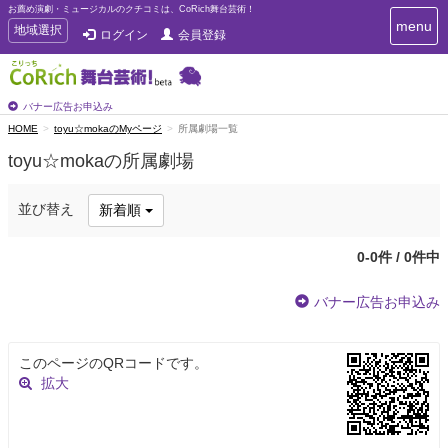
お薦め演劇・ミュージカルのクチコミは、CoRich舞台芸術！
T
menu
T
地域選択
ログイン
会員登録
o
o
g
g
g
g
l
l
バナー広告お申込み
e
e
HOME
toyu☆mokaのMyページ
所属劇場一覧
n
n
a
toyu☆mokaの所属劇場
a
v
i
v
g
i
並び替え
新着順
a
g
t
a
i
0-0件 / 0件中
t
o
n
i
バナー広告お申込み
o
n
このページのQRコードです。
拡大