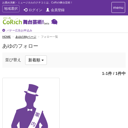
お薦め演劇・ミュージカルのクチコミは、CoRich舞台芸術！
T
menu
T
地域選択
ログイン
会員登録
o
o
g
g
g
g
l
l
バナー広告お申込み
e
e
HOME
あゆのMyページ
フォロー一覧
n
n
a
あゆのフォロー
a
v
i
v
g
i
並び替え
新着順
a
g
t
a
i
1-1件 / 1件中
t
o
n
i
o
n