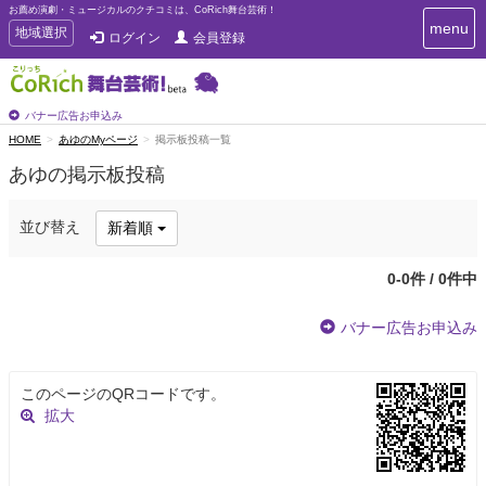
お薦め演劇・ミュージカルのクチコミは、CoRich舞台芸術！
T
menu
T
地域選択
ログイン
会員登録
o
o
g
g
g
g
l
l
バナー広告お申込み
e
e
HOME
あゆのMyページ
掲示板投稿一覧
n
n
a
あゆの掲示板投稿
a
v
i
v
g
i
並び替え
新着順
a
g
t
a
i
0-0件 / 0件中
t
o
n
i
バナー広告お申込み
o
n
このページのQRコードです。
拡大