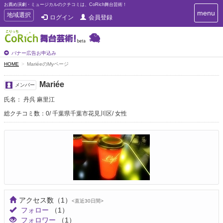
お薦め演劇・ミュージカルのクチコミは、CoRich舞台芸術！
T
menu
T
地域選択
ログイン
会員登録
o
o
g
g
g
g
l
l
バナー広告お申込み
e
e
HOME
MariéeのMyページ
n
n
a
a
v
Mariée
メンバー
i
v
g
氏名： 丹呉 麻里江
i
a
g
総クチコミ数：0
千葉県千葉市花見川区
女性
t
a
i
t
o
n
i
o
n
アクセス数
（1）
<直近30日間>
フォロー
（1）
フォロワー
（1）