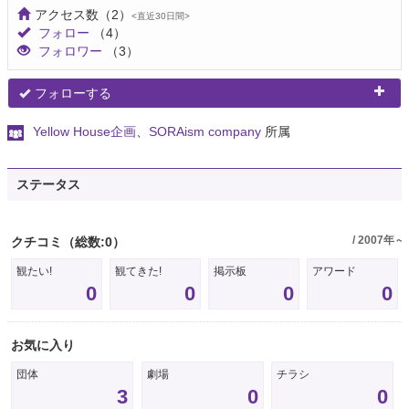
アクセス数
（2）
<直近30日間>
フォロー
（4）
フォロワー
（3）
フォローする
Yellow House企画
、
SORAism company
所属
ステータス
/ 2007年～
クチコミ
（総数:0）
観たい!
観てきた!
掲示板
アワード
0
0
0
0
お気に入り
団体
劇場
チラシ
3
0
0