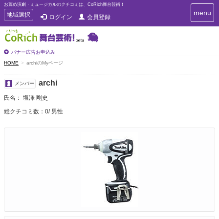
お薦め演劇・ミュージカルのクチコミは、CoRich舞台芸術！
T
menu
T
地域選択
ログイン
会員登録
o
o
g
g
g
g
l
l
バナー広告お申込み
e
e
HOME
archiのMyページ
n
n
a
a
v
archi
メンバー
i
v
g
氏名： 塩澤 剛史
i
a
g
総クチコミ数：0
男性
t
a
i
t
o
n
i
o
n