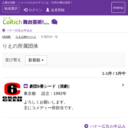
お薦め演劇・ミュージカルのクチコミは、CoRich舞台芸術！
T
menu
T
地域選択
ログイン
会員登録
o
o
g
g
g
g
l
l
バナー広告お申込み
e
e
HOME
りえのMyページ
所属団体一覧
n
n
a
りえの所属団体
a
v
i
v
g
i
並び替え
新着順
a
g
t
a
i
1-1件 / 1件中
t
o
n
i
劇団6番シード
（演劇）
o
n
東京都
設立：1992年
よろしくお願いします。
主にコメディー班担当です。
バナー広告お申込み