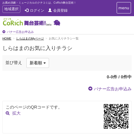
お薦め演劇・ミュージカルのクチコミは、CoRich舞台芸術！
T
menu
T
地域選択
ログイン
会員登録
o
o
g
g
g
g
l
l
バナー広告お申込み
e
e
HOME
しらはまのMyページ
お気に入りチラシ一覧
n
n
a
しらはまのお気に入りチラシ
a
v
i
v
g
i
並び替え
新着順
a
g
t
a
i
0-0件 / 0件中
t
o
n
i
バナー広告お申込み
o
n
このページのQRコードです。
拡大