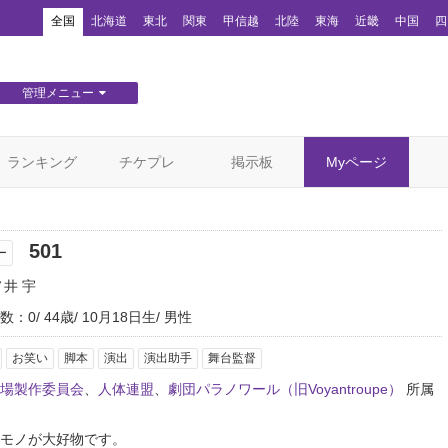
！
全国
北海道
東北
関東
甲信越
北陸
東海
近畿
中国
四
管理メニュー
団体WEBサイト管理
顧客管理
ランキング
チケプレ
掲示板
Myページ
501
ー
ノ井 宇
数：0
44歳
10月18日生
男性
お笑い
脚本
演出
演出助手
舞台監督
場製作委員会
、
人体連盟
、
劇団パラノワール（旧Voyantroupe）
所属
モノが大好物です。