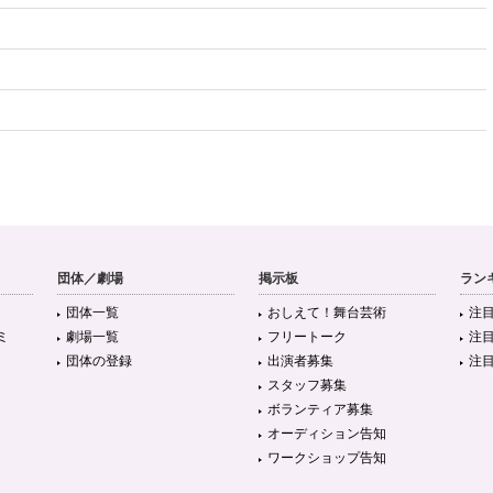
団体／劇場
掲示板
ラン
団体一覧
おしえて！舞台芸術
注
ミ
劇場一覧
フリートーク
注
団体の登録
出演者募集
注
スタッフ募集
ボランティア募集
オーディション告知
ワークショップ告知