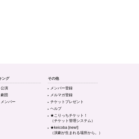
キング
その他
目公演
メンバー登録
目劇団
メルマガ登録
目メンバー
チケットプレゼント
ヘルプ
★こりっちチケット！
（チケット管理システム）
★keicoba [new!]
（演劇が生まれる場所から。）