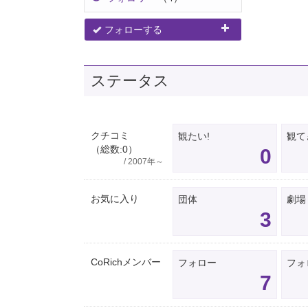
フォローする
ステータス
クチコミ
観たい!
観て
（総数:0）
0
/ 2007年～
お気に入り
団体
劇場
3
CoRichメンバー
フォロー
フォ
7