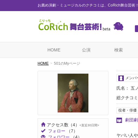
お薦め演劇・ミュージカルのクチコミは、CoRich舞台芸術
HOME
公演
検索
HOME
501のMyページ
メンバ
氏名： 五
総クチコミ
役者・俳優
劇団劇
アクセス数
（4）
<直近30日間>
フォロー
（7）
ヤバい人や
フォロワー
（4）