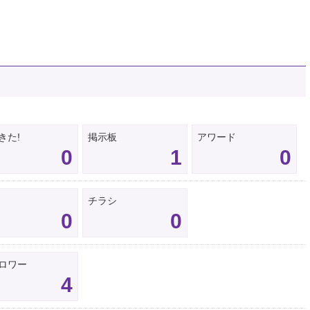
きた!
掲示板
アワード
0
1
0
チラシ
0
0
ロワー
4