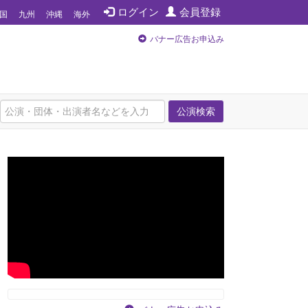
ログイン
会員登録
国
九州
沖縄
海外
バナー広告お申込み
公演検索