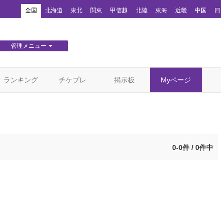
！
全国
北海道
東北
関東
甲信越
北陸
東海
近畿
中国
四
管理メニュー
団体WEBサイト管理
顧客管理
ランキング
チケプレ
掲示板
Myページ
0-0件 / 0件中