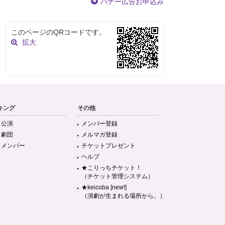
バナー広告お申込み
このページのQRコードです。
拡大
キング
その他
目公演
メンバー登録
目劇団
メルマガ登録
目メンバー
チケットプレゼント
ヘルプ
★こりっちチケット！
（チケット管理システム）
★keicoba [new!]
（演劇が生まれる場所から。）