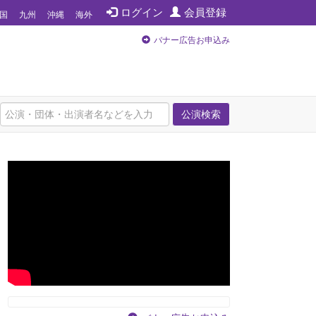
ログイン
会員登録
国
九州
沖縄
海外
バナー広告お申込み
公演検索