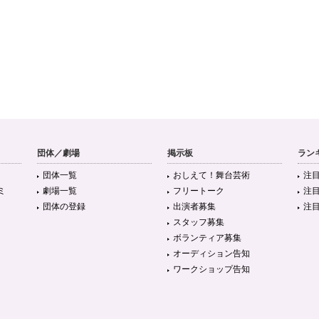
団体／劇場
掲示板
ラン
団体一覧
おしえて！舞台芸術
注
ミ
劇場一覧
フリートーク
注
団体の登録
出演者募集
注
スタッフ募集
ボランティア募集
オーディション告知
ワークショップ告知