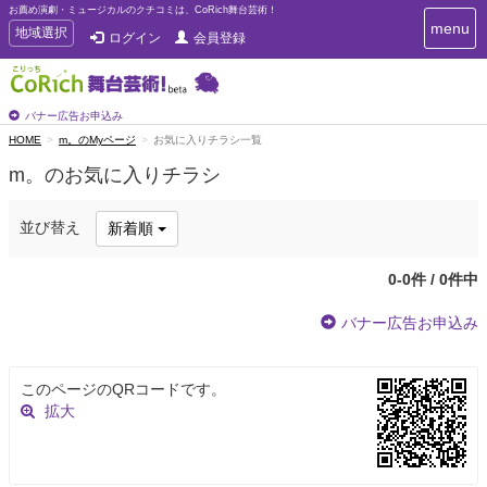
お薦め演劇・ミュージカルのクチコミは、CoRich舞台芸術！
T
menu
T
地域選択
ログイン
会員登録
o
o
g
g
g
g
l
l
バナー広告お申込み
e
e
HOME
m。のMyページ
お気に入りチラシ一覧
n
n
a
m。のお気に入りチラシ
a
v
i
v
g
i
並び替え
新着順
a
g
t
a
i
0-0件 / 0件中
t
o
n
i
バナー広告お申込み
o
n
このページのQRコードです。
拡大