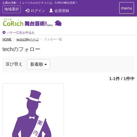
お薦め演劇・ミュージカルのクチコミは、CoRich舞台芸術！
T
menu
T
地域選択
ログイン
会員登録
o
o
g
g
g
g
l
l
バナー広告お申込み
e
e
HOME
techのMyページ
フォロー一覧
n
n
a
techのフォロー
a
v
i
v
g
i
並び替え
新着順
a
g
t
a
i
1-1件 / 1件中
t
o
n
i
o
n