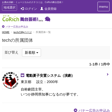
お薦め演劇・ミュージカルのクチコミは、CoRich舞台芸術！
T
menu
T
地域選択
ログイン
会員登録
o
o
g
g
g
g
l
l
バナー広告お申込み
e
e
HOME
techのMyページ
所属団体一覧
n
n
a
techの所属団体
a
v
i
v
g
i
並び替え
新着順
a
g
t
a
i
1-1件 / 1件中
t
o
n
i
電動夏子安置システム
（演劇）
o
n
東京都
設立：2000年
自称劇団主宰。
いつか静岡県知事になるのが夢です。
バナー広告お申込み