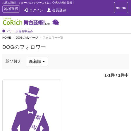
お薦め演劇・ミュージカルのクチコミは、CoRich舞台芸術！
T
menu
T
地域選択
ログイン
会員登録
o
o
g
g
g
g
l
l
バナー広告お申込み
e
e
HOME
DOGのMyページ
フォロワー一覧
n
n
a
DOGのフォロワー
a
v
i
v
g
i
並び替え
新着順
a
g
t
a
i
1-1件 / 1件中
t
o
n
i
o
n