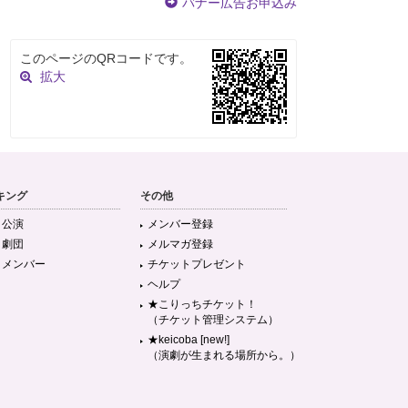
バナー広告お申込み
このページのQRコードです。
拡大
キング
その他
目公演
メンバー登録
目劇団
メルマガ登録
目メンバー
チケットプレゼント
ヘルプ
★こりっちチケット！
（チケット管理システム）
★keicoba [new!]
（演劇が生まれる場所から。）