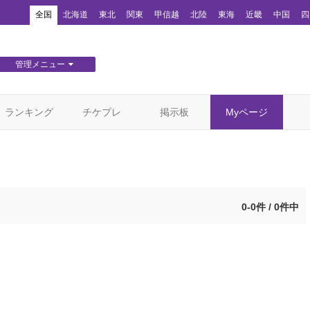
！
全国
北海道
東北
関東
甲信越
北陸
東海
近畿
中国
四
管理メニュー
団体WEBサイト管理
顧客管理
ランキング
チケプレ
掲示板
Myページ
0-0件 / 0件中