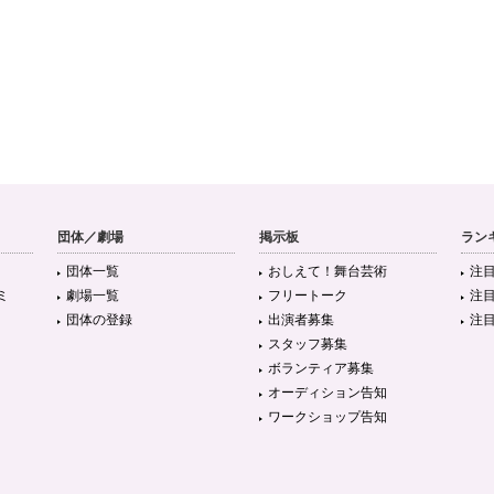
団体／劇場
掲示板
ラン
団体一覧
おしえて！舞台芸術
注
ミ
劇場一覧
フリートーク
注
団体の登録
出演者募集
注
スタッフ募集
ボランティア募集
オーディション告知
ワークショップ告知