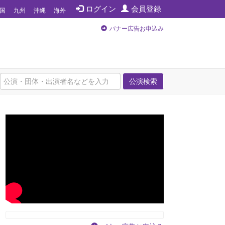
ログイン
会員登録
国
九州
沖縄
海外
バナー広告お申込み
公演検索