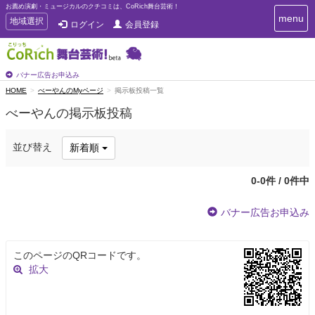
お薦め演劇・ミュージカルのクチコミは、CoRich舞台芸術！
T
menu
T
地域選択
ログイン
会員登録
o
o
g
g
g
g
l
l
バナー広告お申込み
e
e
HOME
べーやんのMyページ
掲示板投稿一覧
n
n
a
べーやんの掲示板投稿
a
v
i
v
g
i
並び替え
新着順
a
g
t
a
i
0-0件 / 0件中
t
o
n
i
バナー広告お申込み
o
n
このページのQRコードです。
拡大