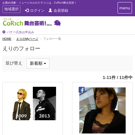
お薦め演劇・ミュージカルのクチコミは、CoRich舞台芸術！
T
menu
T
地域選択
ログイン
会員登録
o
o
g
g
g
g
l
l
バナー広告お申込み
e
e
HOME
えりのMyページ
フォロー一覧
n
n
a
えりのフォロー
a
v
i
v
g
i
並び替え
新着順
a
g
t
a
i
1-11件 / 11件中
t
o
n
i
o
n