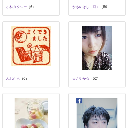
小林タクシー
（6）
かものはし（蒻）
（59）
ふじむら
（0）
☆さやか☆
（52）