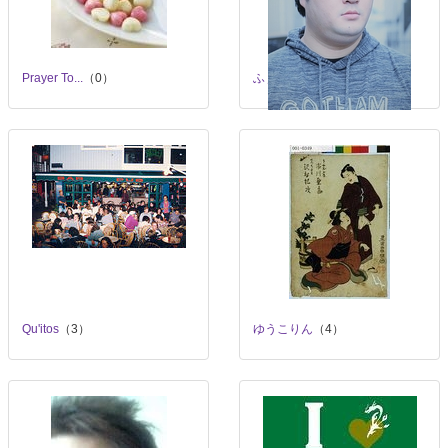
Prayer To...
（0）
ふぇぶ
（8）
Qu'itos
（3）
ゆうこりん
（4）