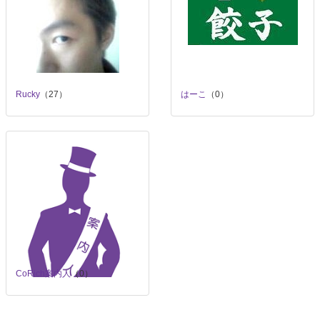
Rucky
（27）
はーこ
（0）
CoRich案内人
（0）