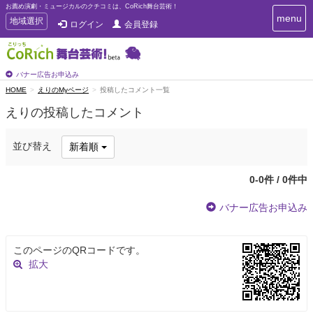
お薦め演劇・ミュージカルのクチコミは、CoRich舞台芸術！
T
menu
T
地域選択
ログイン
会員登録
o
o
g
g
g
g
l
l
バナー広告お申込み
e
e
HOME
えりのMyページ
投稿したコメント一覧
n
n
a
えりの投稿したコメント
a
v
i
v
g
i
並び替え
新着順
a
g
t
a
i
0-0件 / 0件中
t
o
n
i
バナー広告お申込み
o
n
このページのQRコードです。
拡大