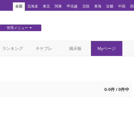
！
全国
北海道
東北
関東
甲信越
北陸
東海
近畿
中国
四
管理メニュー
団体WEBサイト管理
顧客管理
ランキング
チケプレ
掲示板
Myページ
0-0件 / 0件中