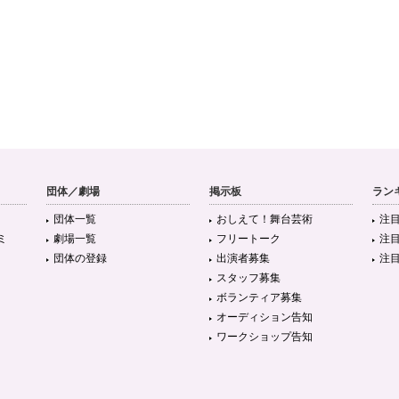
団体／劇場
掲示板
ラン
団体一覧
おしえて！舞台芸術
注
ミ
劇場一覧
フリートーク
注
団体の登録
出演者募集
注
スタッフ募集
ボランティア募集
オーディション告知
ワークショップ告知