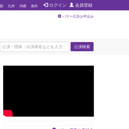
ログイン
会員登録
国
九州
沖縄
海外
バナー広告お申込み
公演検索