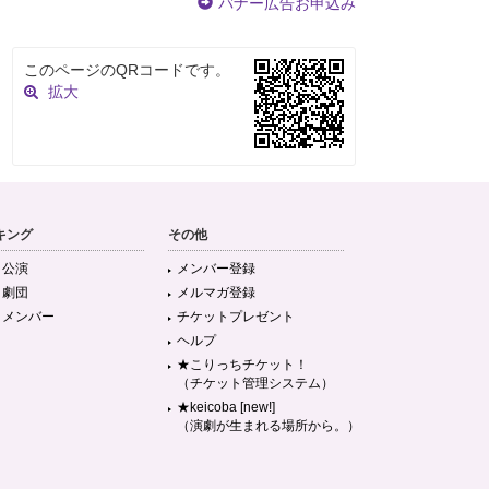
バナー広告お申込み
このページのQRコードです。
拡大
キング
その他
目公演
メンバー登録
目劇団
メルマガ登録
目メンバー
チケットプレゼント
ヘルプ
★こりっちチケット！
（チケット管理システム）
★keicoba [new!]
（演劇が生まれる場所から。）