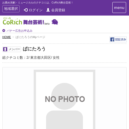
お薦め演劇・ミュージカルのクチコミは、CoRich舞台芸術！
T
menu
T
地域選択
ログイン
会員登録
o
o
g
g
g
g
l
l
バナー広告お申込み
e
e
HOME
ぱにたろうのMyページ
n
n
a
a
v
ぱにたろう
メンバー
i
v
g
総クチコミ数：2
東京都大田区
女性
i
a
g
t
a
i
t
o
n
i
o
n