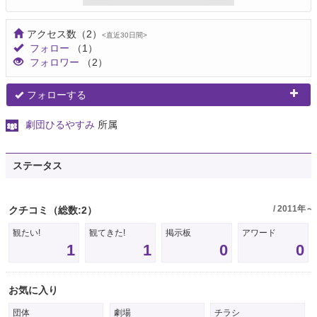
アクセス数
（2）
<直近30日間>
フォロー
（1）
フォロワー
（2）
フォローする
劇団ひるやすみ
所属
ステータス
/ 2011年～
クチコミ
（総数:2）
観たい!
観てきた!
掲示板
アワード
1
1
0
0
お気に入り
団体
劇場
チラシ