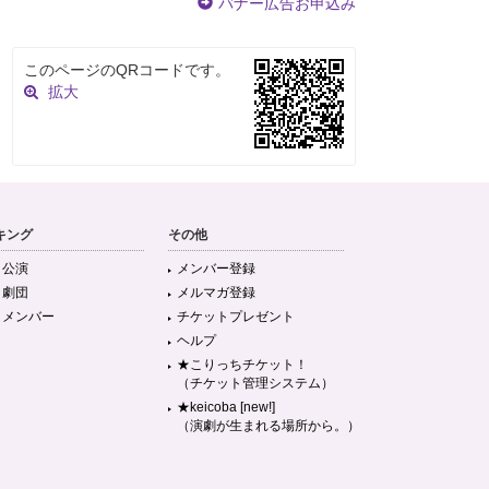
バナー広告お申込み
このページのQRコードです。
拡大
キング
その他
目公演
メンバー登録
目劇団
メルマガ登録
目メンバー
チケットプレゼント
ヘルプ
★こりっちチケット！
（チケット管理システム）
★keicoba [new!]
（演劇が生まれる場所から。）