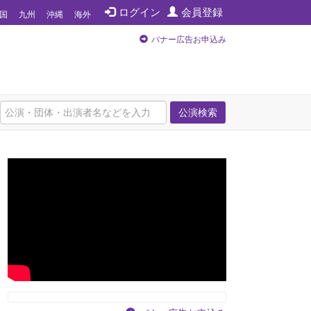
ログイン
会員登録
国
九州
沖縄
海外
バナー広告お申込み
公演検索