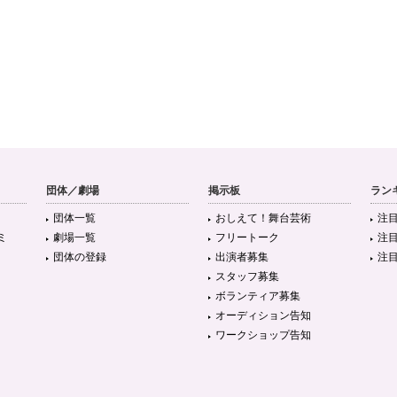
団体／劇場
掲示板
ラン
団体一覧
おしえて！舞台芸術
注
ミ
劇場一覧
フリートーク
注
団体の登録
出演者募集
注
スタッフ募集
ボランティア募集
オーディション告知
ワークショップ告知