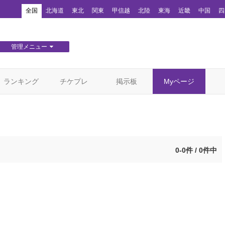
！
全国
北海道
東北
関東
甲信越
北陸
東海
近畿
中国
四
管理メニュー
団体WEBサイト管理
顧客管理
ランキング
チケプレ
掲示板
Myページ
0-0件 / 0件中