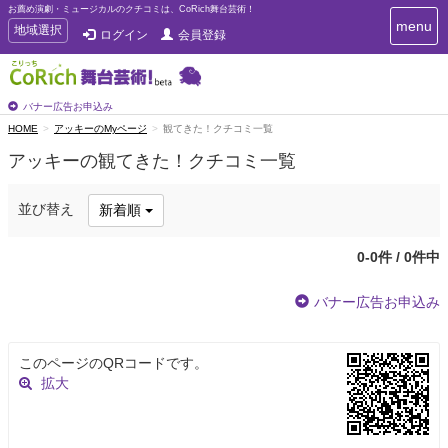
お薦め演劇・ミュージカルのクチコミは、CoRich舞台芸術！
T
menu
T
地域選択
ログイン
会員登録
o
o
g
g
g
g
l
l
バナー広告お申込み
e
e
HOME
アッキーのMyページ
観てきた！クチコミ一覧
n
n
a
アッキーの観てきた！クチコミ一覧
a
v
i
v
g
i
並び替え
新着順
a
g
t
a
i
0-0件 / 0件中
t
o
n
i
バナー広告お申込み
o
n
このページのQRコードです。
拡大