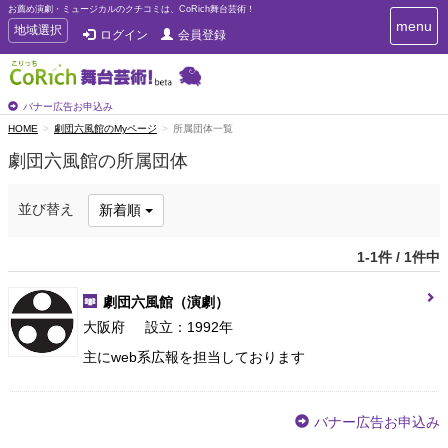
お薦め演劇・ミュージカルのクチコミは、CoRich舞台芸術！
T
menu
T
地域選択
ログイン
会員登録
o
o
g
g
g
g
l
l
バナー広告お申込み
e
e
HOME
劇団六風館のMyページ
所属団体一覧
n
n
a
劇団六風館の所属団体
a
v
i
v
g
i
並び替え
新着順
a
g
t
a
i
1-1件 / 1件中
t
o
n
i
劇団六風館
（演劇）
o
n
大阪府
設立：1992年
主にweb系広報を担当しております
バナー広告お申込み