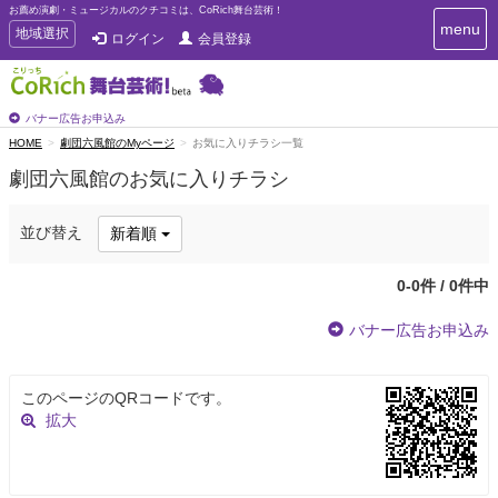
お薦め演劇・ミュージカルのクチコミは、CoRich舞台芸術！
T
menu
T
地域選択
ログイン
会員登録
o
o
g
g
g
g
l
l
バナー広告お申込み
e
e
HOME
劇団六風館のMyページ
お気に入りチラシ一覧
n
n
a
劇団六風館のお気に入りチラシ
a
v
i
v
g
i
並び替え
新着順
a
g
t
a
i
0-0件 / 0件中
t
o
n
i
バナー広告お申込み
o
n
このページのQRコードです。
拡大