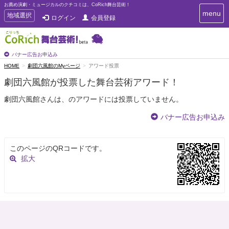
お薦め演劇・ミュージカルのクチコミは、CoRich舞台芸術！
T
menu
T
地域選択
ログイン
会員登録
o
o
g
g
g
g
l
l
バナー広告お申込み
e
e
HOME
劇団六風館のMyページ
アワード投票
n
n
a
劇団六風館が投票した舞台芸術アワード！
a
v
i
v
劇団六風館さんは、のアワードには投票していません。
g
i
a
g
バナー広告お申込み
t
a
i
t
o
n
i
このページのQRコードです。
o
拡大
n