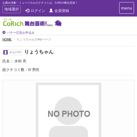
お薦め演劇・ミュージカルのクチコミは、CoRich舞台芸術！
T
menu
T
地域選択
ログイン
会員登録
o
o
g
g
g
g
l
l
バナー広告お申込み
e
e
HOME
りょうちゃんのMyページ
n
n
a
a
v
りょうちゃん
メンバー
i
v
g
氏名： 木村 亮
i
a
g
総クチコミ数：0
男性
t
a
i
t
o
n
i
o
n