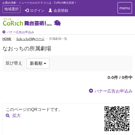
お薦め演劇・ミュージカルのクチコミは、CoRich舞台芸術！
T
menu
T
地域選択
ログイン
会員登録
o
o
g
g
g
g
l
l
バナー広告お申込み
e
e
HOME
なおっちのMyページ
所属劇場一覧
n
n
a
なおっちの所属劇場
a
v
i
v
g
i
並び替え
新着順
a
g
t
a
i
0-0件 / 0件中
t
o
n
i
バナー広告お申込み
o
n
このページのQRコードです。
拡大