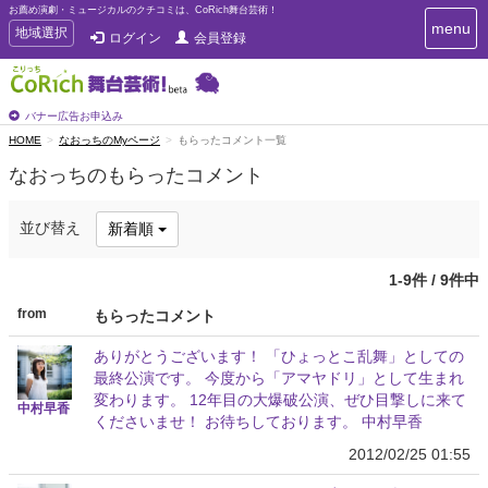
お薦め演劇・ミュージカルのクチコミは、CoRich舞台芸術！
T
menu
T
地域選択
ログイン
会員登録
o
o
g
g
g
g
l
l
バナー広告お申込み
e
e
HOME
なおっちのMyページ
もらったコメント一覧
n
n
a
なおっちのもらったコメント
a
v
i
v
g
i
並び替え
新着順
a
g
t
a
i
1-9件 / 9件中
t
o
n
i
from
もらったコメント
o
n
ありがとうございます！ 「ひょっとこ乱舞」としての
最終公演です。 今度から「アマヤドリ」として生まれ
変わります。 12年目の大爆破公演、ぜひ目撃しに来て
中村早香
くださいませ！ お待ちしております。 中村早香
2012/02/25 01:55