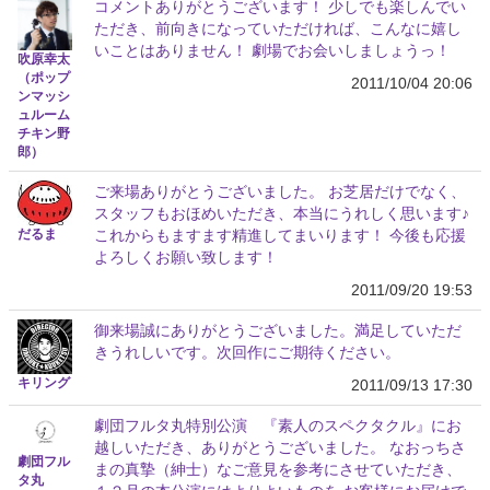
コメントありがとうございます！ 少しでも楽しんでい
ただき、前向きになっていただければ、こんなに嬉し
いことはありません！ 劇場でお会いしましょうっ！
吹原幸太
（ポップ
2011/10/04 20:06
ンマッシ
ュルーム
チキン野
郎）
ご来場ありがとうございました。 お芝居だけでなく、
スタッフもおほめいただき、本当にうれしく思います♪
だるま
これからもますます精進してまいります！ 今後も応援
よろしくお願い致します！
2011/09/20 19:53
御来場誠にありがとうございました。満足していただ
きうれしいです。次回作にご期待ください。
キリング
2011/09/13 17:30
劇団フルタ丸特別公演 『素人のスペクタクル』にお
越しいただき、ありがとうございました。 なおっちさ
劇団フル
まの真摯（紳士）なご意見を参考にさせていただき、
タ丸