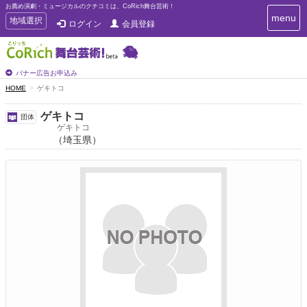
お薦め演劇・ミュージカルのクチコミは、CoRich舞台芸術！
T
menu
T
地域選択
ログイン
会員登録
o
o
g
g
g
g
l
l
バナー広告お申込み
e
e
HOME
ゲキトコ
n
n
a
a
v
ゲキトコ
団体
i
v
ゲキトコ
g
（埼玉県）
i
a
g
t
a
i
t
o
n
i
o
n