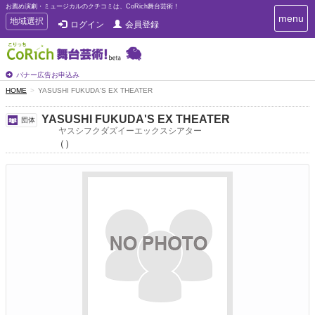
お薦め演劇・ミュージカルのクチコミは、CoRich舞台芸術！
T
menu
T
地域選択
ログイン
会員登録
o
o
g
g
g
g
l
l
バナー広告お申込み
e
e
HOME
YASUSHI FUKUDA'S EX THEATER
n
n
a
a
v
YASUSHI FUKUDA'S EX THEATER
団体
i
v
ヤスシフクダズイーエックスシアター
g
（）
i
a
g
t
a
i
t
o
n
i
o
n