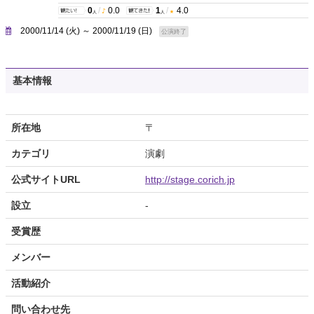
0
/
0.0
1
/
4.0
人
人
2000/11/14 (火) ～ 2000/11/19 (日)
公演終了
基本情報
所在地
〒
カテゴリ
演劇
公式サイトURL
http://stage.corich.jp
設立
-
受賞歴
メンバー
活動紹介
問い合わせ先