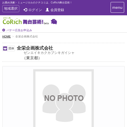
お薦め演劇・ミュージカルのクチコミは、CoRich舞台芸術！
T
menu
T
地域選択
ログイン
会員登録
o
o
g
g
g
g
l
l
バナー広告お申込み
e
e
HOME
全栄企画株式会社
n
n
a
a
v
全栄企画株式会社
団体
i
v
ゼンエイキカクカブシキガイシャ
g
（東京都）
i
a
g
t
a
i
t
o
n
i
o
n