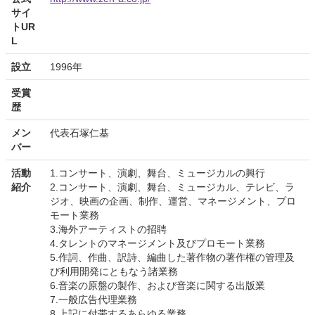
サイ
トUR
L
設立
1996年
受賞
歴
メン
代表石塚仁基
バー
活動
1.コンサート、演劇、舞台、ミュージカルの興行
紹介
2.コンサート、演劇、舞台、ミュージカル、テレビ、ラ
ジオ、映画の企画、制作、運営、マネージメント、プロ
モート業務
3.海外アーティストの招聘
4.タレントのマネージメント及びプロモート業務
5.作詞、作曲、訳詩、編曲した著作物の著作権の管理及
び利用開発にともなう諸業務
6.音楽の原盤の製作、および音楽に関する出版業
7.一般広告代理業務
8.上記に付帯するあらゆる業務