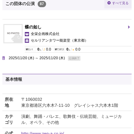
すべて見る
この団体の公演
87
蝶の如し
全栄企画株式会社
セルリアンタワー能楽堂
（東京都）
0
/
0.0
0
/
0.0
人
人
2025/11/20 (木) ～ 2025/11/20 (木)
公演終了
基本情報
所在
〒1060032
地
東京都港区六本木7-11-10 グレイシャス六本木1階
カテ
演劇、舞踊・バレエ、歌舞伎・伝統芸能、ミュージカ
ゴリ
ル、オペラ、その他
公式
http://www.zen-a.co.jp/