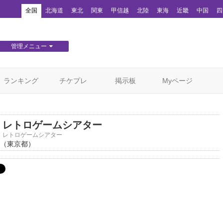
！
全国
北海道
東北
関東
甲信越
北陸
東海
近畿
中国
四
管理メニュー
団体WEBサイト管理
顧客管理
ランキング
チケプレ
掲示板
Myページ
レトロゲームシアター
レトロゲームシアター
（東京都）