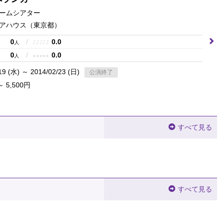
ームシアター
アハウス
（東京都）
0
/
0.0
♪
♪
♪
♪
♪
人
0
/
0.0
★
★
★
★
★
人
19 (水) ～ 2014/02/23 (日)
公演終了
～ 5,500円
すべて見る
すべて見る