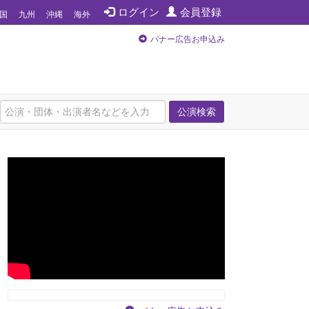
ログイン
会員登録
国
九州
沖縄
海外
バナー広告お申込み
公演検索