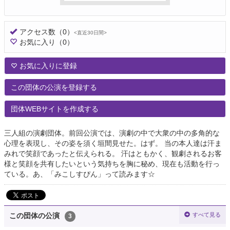
アクセス数
（0）
<直近30日間>
お気に入り
（0）
お気に入りに登録
この団体の公演を登録する
団体WEBサイトを作成する
三人組の演劇団体。前回公演では、演劇の中で大衆の中の多角的な
心理を表現し、その姿を須く垣間見せた。はず。 当の本人達は汗ま
みれで笑顔であったと伝えられる。 汗はともかく、観劇されるお客
様と笑顔を共有したいという気持ちを胸に秘め、現在も活動を行っ
ている。あ、「みこしすぴん」って読みます☆
すべて見る
この団体の公演
3