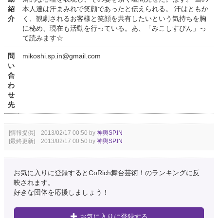
紹
本人達は汗まみれで笑顔であったと伝えられる。 汗はともか
介
く、観劇されるお客様と笑顔を共有したいという気持ちを胸
に秘め、現在も活動を行っている。あ、「みこしすぴん」っ
て読みます☆
問
mikoshi.sp.in@gmail.com
い
合
わ
せ
先
[情報提供] 2013/02/17 00:50 by
神輿SP.IN
[最終更新] 2013/02/17 00:50 by
神輿SP.IN
お気に入りに登録するとCoRich舞台芸術！のランキングに反
映されます。
好きな団体を応援しましょう！
お気に入りに登録する