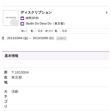
ディスクリプション
神輿SP.IN
Studio Do Deux Do
（東京都）
0
/
0.0
0
/
0.0
人
人
2013/10/04 (金) ～ 2013/10/06 (日)
公演終了
基本情報
所
〒1810004
在
東京都
地
カ
演劇
テ
ゴ
リ