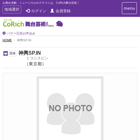
お薦め演劇・ミュージカルのクチコミは、CoRich舞台芸術！
T
menu
T
地域選択
ログイン
会員登録
o
o
g
g
g
g
l
l
バナー広告お申込み
e
e
HOME
神輿SP.IN
n
n
a
a
v
神輿SP.IN
団体
i
v
ミコシスピン
g
（東京都）
i
a
g
t
a
i
t
o
n
i
o
n