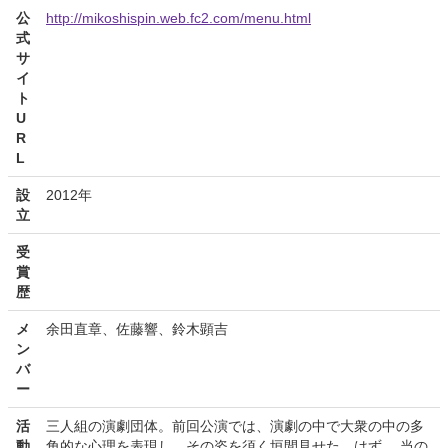
公
http://mikoshispin.web.fc2.com/menu.html
式
サ
イ
ト
U
R
L
設
2012年
立
受
賞
歴
メ
余田直章、佐藤響、鈴木顕吉
ン
バ
ー
活
三人組の演劇団体。前回公演では、演劇の中で大衆の中の多
動
角的な心理を表現し、その姿を須く垣間見せた。はず。 当の