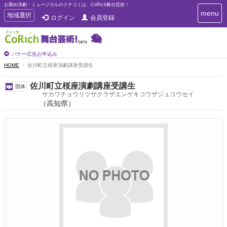
お薦め演劇・ミュージカルのクチコミは、CoRich舞台芸術！
T
menu
T
地域選択
ログイン
会員登録
o
o
g
g
g
g
l
l
バナー広告お申込み
e
e
HOME
佐川町立桜座演劇講座受講生
n
n
a
a
v
佐川町立桜座演劇講座受講生
団体
i
v
サカワチョウリツサクラザエンゲキコウザジュコウセイ
g
（高知県）
i
a
g
t
a
i
t
o
n
i
o
n