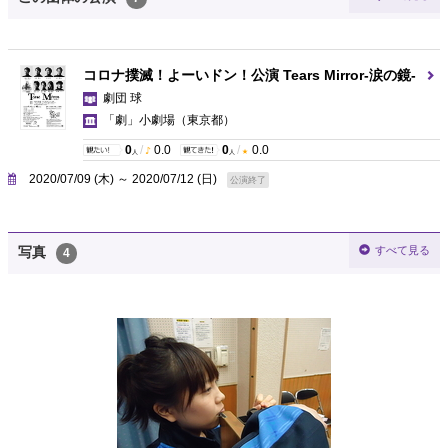
コロナ撲滅！よーいドン！公演 Tears Mirror-涙の鏡-
劇団 球
「劇」小劇場
（東京都）
0
/
0.0
0
/
0.0
人
人
2020/07/09 (木) ～ 2020/07/12 (日)
公演終了
すべて見る
写真
4