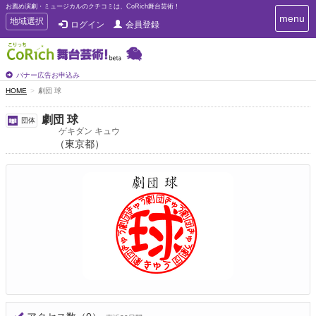
お薦め演劇・ミュージカルのクチコミは、CoRich舞台芸術！
T
menu
T
地域選択
ログイン
会員登録
o
o
g
g
g
g
l
l
バナー広告お申込み
e
e
HOME
劇団 球
n
n
a
a
v
劇団 球
団体
i
v
ゲキダン キュウ
g
（東京都）
i
a
g
t
a
i
t
o
n
i
o
n