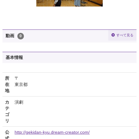
すべて見る
動画
0
基本情報
所
〒
在
東京都
地
カ
演劇
テ
ゴ
リ
公
http://gekidan-kyu.dream-creator.com/
式