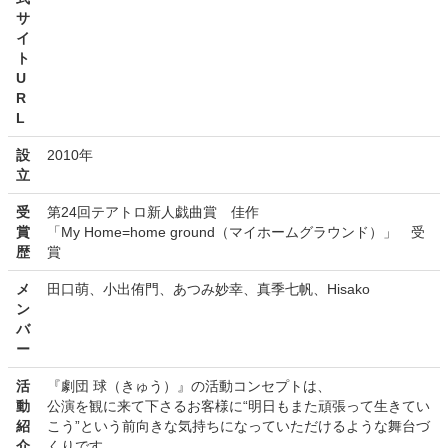
サ
イ
ト
U
R
L
設
2010年
立
受
第24回テアトロ新人戯曲賞 佳作
賞
「My Home=home ground（マイホームグラウンド）」 受
歴
賞
メ
田口萌、小出侑門、あつみ妙幸、真季七帆、Hisako
ン
バ
ー
活
『劇団 球（きゅう）』の活動コンセプトは、
動
公演を観に来て下さるお客様に“明日もまた頑張って生きてい
紹
こう”という前向きな気持ちになっていただけるような舞台づ
介
くりです。