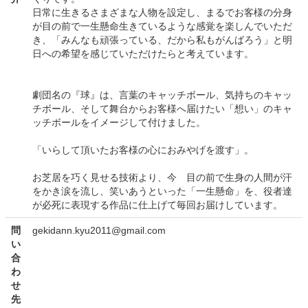
日常に生きるさまざまな人物を設定し、まるでお客様の分身
が目の前で一生懸命生きているような感覚を楽しんでいただ
き、「みんなも頑張っている、だから私もがんばろう」と明
日への希望を感じていただけたらと考えています。
劇団名の『球』は、言葉のキャッチボール、気持ちのキャッ
チボール、そして舞台からお客様へ届けたい「想い」のキャ
ッチボールをイメージして付けました。
「いらして頂いたお客様の心におみやげを渡す」。
お芝居を巧く見せる技術より、今 目の前で生身の人間が汗
をかき涙を流し、笑いあうといった「一生懸命」を、役者達
が必死に表現する作品に仕上げて毎回お届けしています。
問
gekidann.kyu2011@gmail.com
い
合
わ
せ
先