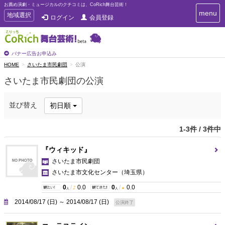
お薦め演劇・ミュージカルのクチコミは、CoRich舞台芸術！
T
menu
T
地域選択
ログイン
会員登録
o
o
g
g
g
g
l
l
バナー広告お申込み
e
e
HOME
さいたま市民劇団
公演
n
n
a
さいたま市民劇団の公演
a
v
i
v
g
i
並び替え
初日順
a
g
t
a
i
1-3件 / 3件中
t
o
n
i
『ウィキッド』
o
さいたま市民劇団
n
さいたま市文化センター
（埼玉県）
0
/
0.0
0
/
0.0
人
人
2014/08/17 (日) ～ 2014/08/17 (日)
公演終了