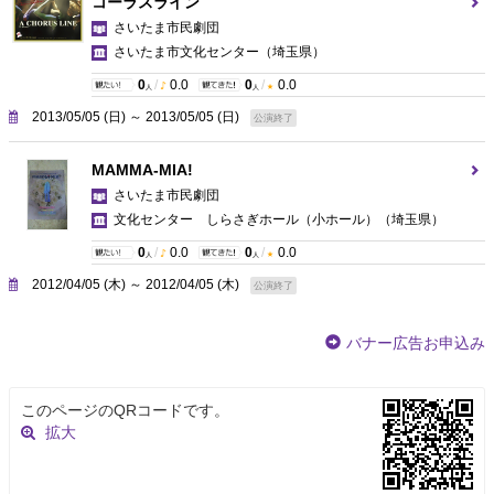
コーラスライン
さいたま市民劇団
さいたま市文化センター
（埼玉県）
0
/
0.0
0
/
0.0
人
人
2013/05/05 (日) ～ 2013/05/05 (日)
公演終了
MAMMA-MIA!
さいたま市民劇団
文化センター しらさぎホール（小ホール）
（埼玉県）
0
/
0.0
0
/
0.0
人
人
2012/04/05 (木) ～ 2012/04/05 (木)
公演終了
バナー広告お申込み
このページのQRコードです。
拡大